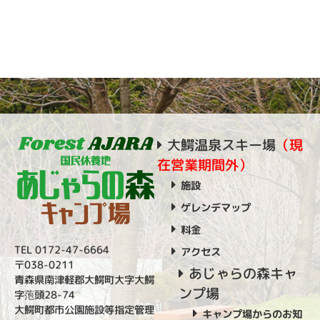
大鰐温泉スキー場
（現
在営業期間外）
施設
ゲレンデマップ
料金
TEL 0172-47-6664
アクセス
〒038-0211
あじゃらの森キャ
青森県南津軽郡大鰐町大字大鰐
ンプ場
字萢頭28-74
大鰐町都市公園施設等指定管理
キャンプ場からのお知