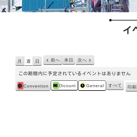
イ
前へ
本日
次へ
月
週
日
この期間内に予定されているイベントはありません
カ
すべて
Dicount
General
Convention
印刷
テ
ゴ
リ
ー